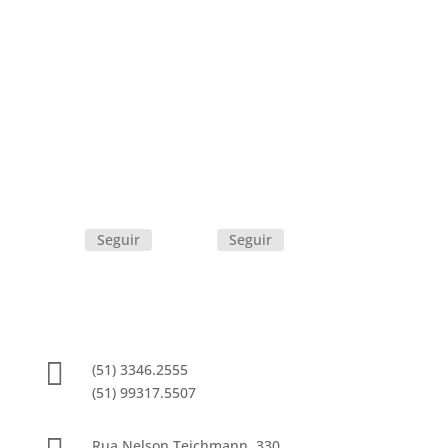
A empresa vem em contínua evolução, investindo em
novas tecnologias e treinamento constante de seus
colaboradores, prezando na qualidade e
confiabilidade de seus produtos.
Seguir
Seguir
Contatos

(51) 3346.2555
(51) 99317.5507
Rua Nelson Teichmann, 330