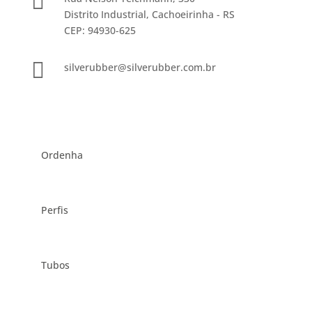

Distrito Industrial, Cachoeirinha - RS
CEP: 94930-625

silverubber@silverubber.com.br
Produtos
Ordenha
Perfis
Tubos