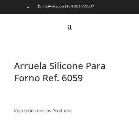

(51) 3346-2555 | (51) 99317-5507
Arruela Silicone Para
Forno Ref. 6059
Veja todos nossos Produtos