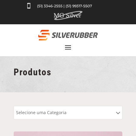

(51) 3346-2555 | (51) 99317-5507
Produtos
Selecione uma Categoria