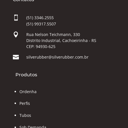

(51) 3346.2555
(51) 99317.5507

Rua Nelson Teichmann, 330
Distrito Industrial, Cachoeirinha - RS
CEP: 94930-625

silverubber@silverubber.com.br
Produtos
Ordenha
Perfis
Tubos
Sob Demanda