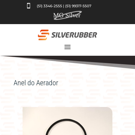

(51) 3346-2555 | (51) 99317-5507
Anel do Aerador