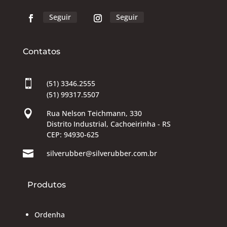
Seguir
Seguir
Contatos

(51) 3346.2555
(51) 99317.5507

Rua Nelson Teichmann, 330
Distrito Industrial, Cachoeirinha - RS
CEP: 94930-625

silverubber@silverubber.com.br
Produtos
Ordenha