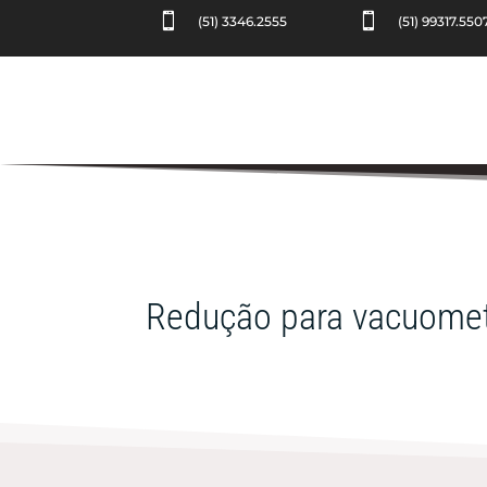


(51) 3346.2555
(51) 99317.550
Redução para vacuomet