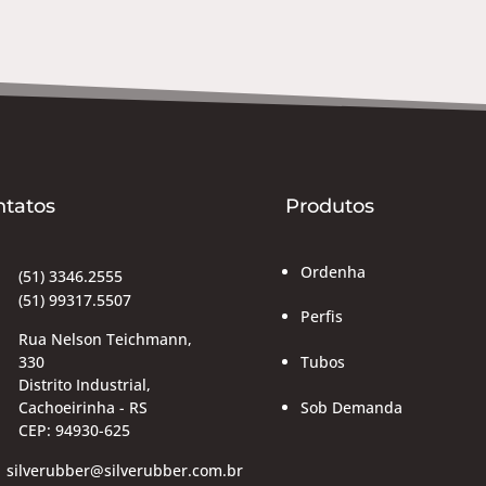
ntatos
Produtos
Ordenha
(51) 3346.2555
(51) 99317.5507
Perfis
Rua Nelson Teichmann,
Tubos
330
Distrito Industrial,
Sob Demanda
Cachoeirinha - RS
CEP: 94930-625
silverubber@silverubber.com.br