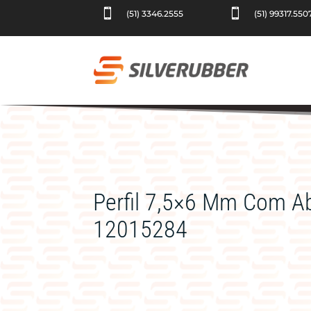


(51) 3346.2555
(51) 99317.550
Perfil 7,5×6 Mm Com A
12015284